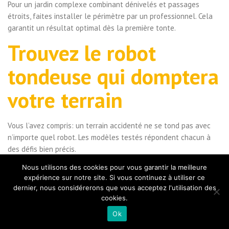
Pour un jardin complexe combinant dénivelés et passages
étroits, faites installer le périmètre par un professionnel. Cela
garantit un résultat optimal dès la première tonte.
Trouvez le robot
tondeuse qui domptera
votre terrain
Vous l’avez compris: un terrain accidenté ne se tond pas avec
n’importe quel robot. Les modèles testés répondent chacun à
des défis bien précis.
Nous utilisons des cookies pour vous garantir la meilleure
Le Husqvarna 435X AWD NERA reste le champion toutes
expérience sur notre site. Si vous continuez à utiliser ce
catégories pour les pentes extrêmes. Votre choix dépendra
dernier, nous considérerons que vous acceptez l'utilisation des
surtout de vos contraintes réelles: pourcentage de pente,
cookies.
obstacles, budget disponible.
Ok
Prenez 10 minutes pour mesurer les zones les plus raides de