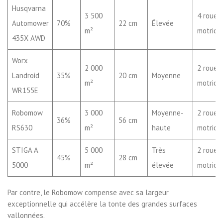
Husqvarna
3 500
4 roues
Automower
70%
22 cm
Élevée
m²
motrice
435X AWD
Worx
2 000
2 roues
Landroid
35%
20 cm
Moyenne
m²
motrice
WR155E
Robomow
3 000
Moyenne-
2 roues
36%
56 cm
RS630
m²
haute
motrice
STIGA A
5 000
Très
2 roues
45%
28 cm
5000
m²
élevée
motrice
Par contre, le Robomow compense avec sa largeur
exceptionnelle qui accélère la tonte des grandes surfaces
vallonnées.