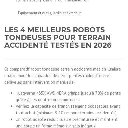
29 mars 2026
David
Commentaires :
0
Équipement et outils
,
Jardin et extérieur
LES 4 MEILLEURS ROBOTS
TONDEUSES POUR TERRAIN
ACCIDENTÉ TESTÉS EN 2026
Ce comparatif robot tondeuse terrain accidenté met en lumière
quatre modèles capables de gérer pentes raides, trous et
dénivelés sans intervention manuelle.
Husqvarna 435X AWD NERA grimpe jusqu’à 70% de pente
grâce à ses quatre roues motrices
Vérifiez la capacité de franchissement d’obstacles avant
tout achat (minimum 8-10 cm pour terrains accidentés)
Un robot adapté réduit l’usure prématurée et maintient
une coupe uniforme même sur sols inégaux